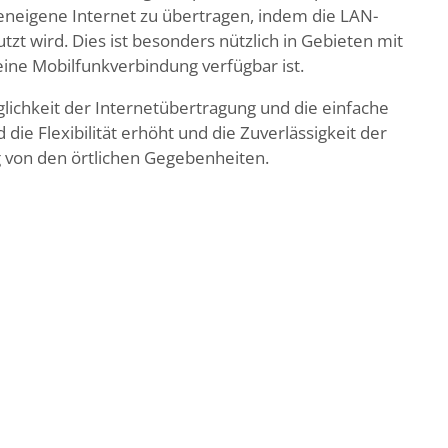
eneigene Internet zu übertragen, indem die LAN-
zt wird. Dies ist besonders nützlich in Gebieten mit
ne Mobilfunkverbindung verfügbar ist.
öglichkeit der Internetübertragung und die einfache
die Flexibilität erhöht und die Zuverlässigkeit der
g von den örtlichen Gegebenheiten.
menaza den Zugang zu fortschrittlichen Messsystemen
ffizienter zu nutzen und zu vermarkten. Die
ertragung der Daten sind effiziente Ansätze, um den
werden.