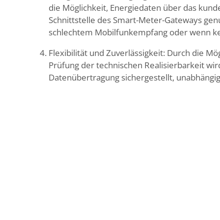
die Möglichkeit, Energiedaten über das kund
Schnittstelle des Smart-Meter-Gateways genut
schlechtem Mobilfunkempfang oder wenn kei
Flexibilität und Zuverlässigkeit: Durch die M
Prüfung der technischen Realisierbarkeit wird 
Datenübertragung sichergestellt, unabhängi
Die Kooperation erleichtert den Kunden von Lu
und gibt ihnen die Möglichkeit, ihren Ökostrom e
Digitalisierung des Prozesses und die Internetüb
Anforderungen der Energiebranche gerecht zu 
Alle Meldungen