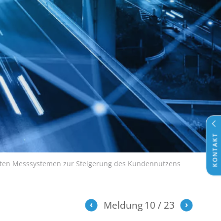
KONTAKT
genten Messsystemen zur Steigerung des Kundennutzens
Meldung
10
23