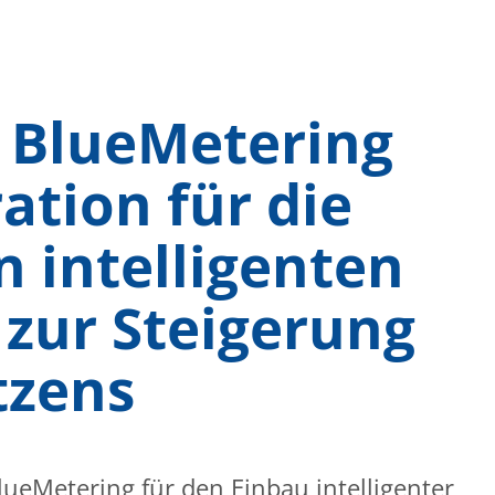
 BlueMetering
ation für die
n intelligenten
zur Steigerung
tzens
ueMetering für den Einbau intelligenter