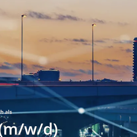
h als
(m/w/d)