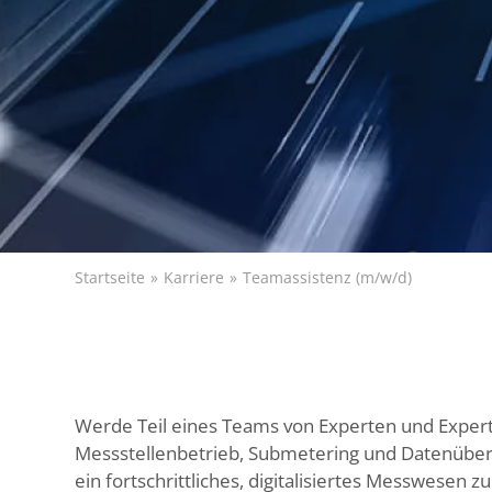
Startseite
Karriere
Teamassistenz (m/w/d)
Werde Teil eines Teams von Experten und Experti
Messstellenbetrieb, Submetering und Datenübert
ein fortschrittliches, digitalisiertes Messwesen 